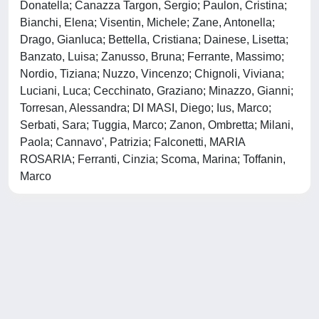
Donatella; Canazza Targon, Sergio; Paulon, Cristina;
Bianchi, Elena; Visentin, Michele; Zane, Antonella;
Drago, Gianluca; Bettella, Cristiana; Dainese, Lisetta;
Banzato, Luisa; Zanusso, Bruna; Ferrante, Massimo;
Nordio, Tiziana; Nuzzo, Vincenzo; Chignoli, Viviana;
Luciani, Luca; Cecchinato, Graziano; Minazzo, Gianni;
Torresan, Alessandra; DI MASI, Diego; Ius, Marco;
Serbati, Sara; Tuggia, Marco; Zanon, Ombretta; Milani,
Paola; Cannavo', Patrizia; Falconetti, MARIA
ROSARIA; Ferranti, Cinzia; Scoma, Marina; Toffanin,
Marco
Powered by
IRIS
-
about IRIS
-
Utilizzo dei cookie
-
Privacy
Copyright © 2026