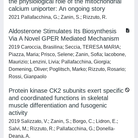
the physiological role of the mitochondrial
calcium uniporter: An ongoing story
2021 Pallafacchina, G.; Zanin, S.; Rizzuto, R.
Aldosterone Stimulates Its Biosynthesis
Via A Novel GPER Mediated Mechanism
2019 Caroccia, Brasilina; Seccia, TERESA MARIA;
Piazza, Maria; Prisco, Selene; Zanin, Sofia; Iacobone,
Maurizio; Lenzini, Livia; Pallafacchina, Giorgia;
Domening, Oliver; Poglitsch, Marko; Rizzuto, Rosario;
Rossi, Gianpaolo
Protein kinase CK2 subunits exert specific
and coordinated functions in skeletal
muscle differentiation and fusogenic
activity
2019 Salizzato, V.; Zanin, S.; Borgo, C.; Lidron, E.;
Salvi, M.; Rizzuto, R.; Pallafacchina, G.; Donella-
Deana, A.