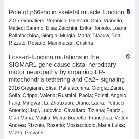
Role of p66shc in skeletal muscle function
2017 Granatiero, Veronica; Gherardi, Gaia; Vianello,
Matteo; Salerno, Elsa; Zecchini, Erika; Toniolo, Luana;
Pallafacchina, Giorgia; Murgia, Marta; Blaauw, Bert;
Rizzuto, Rosario; Mammucari, Cristina
Loss-of-function mutations in the
SIGMAR1 gene cause distal hereditary
motor neuropathy by impairing ER-
mitochondria tethering and Ca2+ signaling
2016 Gregianin, Elisa; Pallafacchina, Giorgia; Zanin,
Sofia; Crippa, Valeria; Rusmini, Paola; Poletti, Angelo;
Fang, Mingyan; Li, Zhouxuan; Diano, Laura; Petrucci,
Antonio; Lispi, Ludovico; Cavallaro, Tiziana; Fabrizi,
Gian Maria; Muglia, Maria; Boaretto, Francesca; Vettori,
Andrea; Rizzuto, Rosario; Mostacciuolo, Maria Luisa;
Vazza, Giovanni