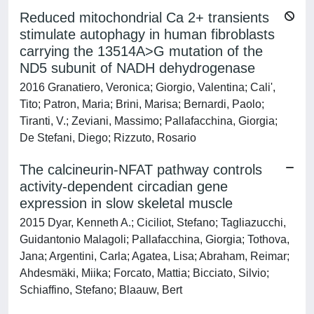
Reduced mitochondrial Ca 2+ transients
stimulate autophagy in human fibroblasts
carrying the 13514A>G mutation of the
ND5 subunit of NADH dehydrogenase
2016 Granatiero, Veronica; Giorgio, Valentina; Cali',
Tito; Patron, Maria; Brini, Marisa; Bernardi, Paolo;
Tiranti, V.; Zeviani, Massimo; Pallafacchina, Giorgia;
De Stefani, Diego; Rizzuto, Rosario
The calcineurin-NFAT pathway controls
activity-dependent circadian gene
expression in slow skeletal muscle
2015 Dyar, Kenneth A.; Ciciliot, Stefano; Tagliazucchi,
Guidantonio Malagoli; Pallafacchina, Giorgia; Tothova,
Jana; Argentini, Carla; Agatea, Lisa; Abraham, Reimar;
Ahdesmäki, Miika; Forcato, Mattia; Bicciato, Silvio;
Schiaffino, Stefano; Blaauw, Bert