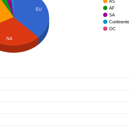
AS
AF
EU
SA
Continent
OC
NA