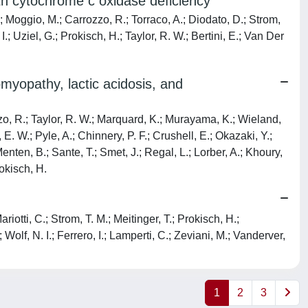
th cytochrome c oxidase deficiency
; Moggio, M.; Carrozzo, R.; Torraco, A.; Diodato, D.; Strom,
I.; Uziel, G.; Prokisch, H.; Taylor, R. W.; Bertini, E.; Van Der
myopathy, lactic acidosis, and
zzo, R.; Taylor, R. W.; Marquard, K.; Murayama, K.; Wieland,
E. W.; Pyle, A.; Chinnery, P. F.; Crushell, E.; Okazaki, Y.;
nten, B.; Sante, T.; Smet, J.; Regal, L.; Lorber, A.; Khoury,
rokisch, H.
otti, C.; Strom, T. M.; Meitinger, T.; Prokisch, H.;
olf, N. I.; Ferrero, I.; Lamperti, C.; Zeviani, M.; Vanderver,
1
2
3