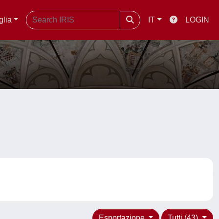
glia
IT
LOGIN
Esportazione
Tutti (43)