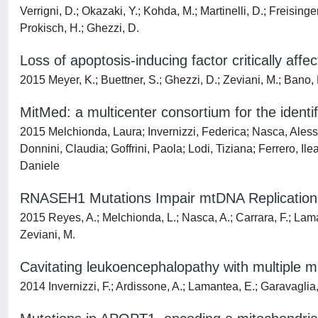
Verrigni, D.; Okazaki, Y.; Kohda, M.; Martinelli, D.; Freisinger
Prokisch, H.; Ghezzi, D.
Loss of apoptosis-inducing factor critically aff
2015 Meyer, K.; Buettner, S.; Ghezzi, D.; Zeviani, M.; Bano, 
MitMed: a multicenter consortium for the identi
2015 Melchionda, Laura; Invernizzi, Federica; Nasca, Alessi
Donnini, Claudia; Goffrini, Paola; Lodi, Tiziana; Ferrero, 
Daniele
RNASEH1 Mutations Impair mtDNA Replication
2015 Reyes, A.; Melchionda, L.; Nasca, A.; Carrara, F.; Laman
Zeviani, M.
Cavitating leukoencephalopathy with multiple 
2014 Invernizzi, F.; Ardissone, A.; Lamantea, E.; Garavaglia, 