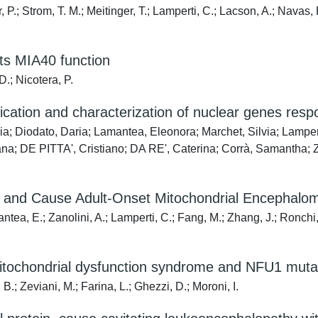
, P.; Strom, T. M.; Meitinger, T.; Lamperti, C.; Lacson, A.; Navas, 
ects MIA40 function
D.; Nicotera, P.
fication and characterization of nuclear genes res
a; Diodato, Daria; Lamantea, Eleonora; Marchet, Silvia; Lamperti
Ileana; DE PITTA', Cristiano; DA RE', Caterina; Corrà, Samantha
 and Cause Adult-Onset Mitochondrial Encephalo
tea, E.; Zanolini, A.; Lamperti, C.; Fang, M.; Zhang, J.; Ronchi,
mitochondrial dysfunction syndrome and NFU1 muta
B.; Zeviani, M.; Farina, L.; Ghezzi, D.; Moroni, I.