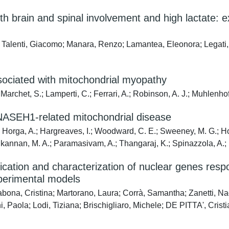
th brain and spinal involvement and high lactate:
; Talenti, Giacomo; Manara, Renzo; Lamantea, Eleonora; Legati, 
ociated with mitochondrial myopathy
Marchet, S.; Lamperti, C.; Ferrari, A.; Robinson, A. J.; Muhlenhoff, 
NASEH1-related mitochondrial disease
; Horga, A.; Hargreaves, I.; Woodward, C. E.; Sweeney, M. G.; Holt
anikannan, M. A.; Paramasivam, A.; Thangaraj, K.; Spinazzola, A.; H
fication and characterization of nuclear genes res
xperimental models
labona, Cristina; Martorano, Laura; Corrà, Samantha; Zanetti, N
frini, Paola; Lodi, Tiziana; Brischigliaro, Michele; DE PITTA', Cr