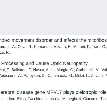
lex movement disorder and affects the mitoribo
orraco, A.; Oliva, R.; Fernandez-Vizarra, E.; Morani, F.; Trani, G.;
zzo, R.
Processing and Cause Optic Neuropathy
ini, F.; Balistreri, F.; Nasca, A.; La Morgia, C.; Carbonelli, M.; V
 Ardissone, A.; Pareyson, D.; Cammarata, G.; Melzi, L.; Zeviani, M.
erebral disease gene MPV17 plays pleiotropic role
o; Lidron, Elisa; Facchinello, Nicola; Meneghetti, Giacomo; Tis