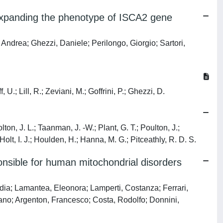
 expanding the phenotype of ISCA2 gene
Andrea; Ghezzi, Daniele; Perilongo, Giorgio; Sartori,
U.; Lill, R.; Zeviani, M.; Goffrini, P.; Ghezzi, D.
on, J. L.; Taanman, J. -W.; Plant, G. T.; Poulton, J.;
olt, I. J.; Houlden, H.; Hanna, M. G.; Pitceathly, R. D. S.
ponsible for human mitochondrial disorders
adia; Lamantea, Eleonora; Lamperti, Costanza; Ferrari,
istiano; Argenton, Francesco; Costa, Rodolfo; Donnini,