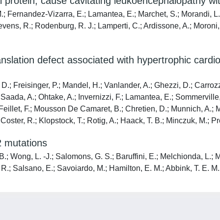
 protein, cause cavitating leukoencephalopathy wi
M.; Fernandez-Vizarra, E.; Lamantea, E.; Marchet, S.; Morandi, L.
Stevens, R.; Rodenburg, R. J.; Lamperti, C.; Ardissone, A.; Moroni, 
slation defect associated with hypertrophic cardio
. D.; Freisinger, P.; Mandel, H.; Vanlander, A.; Ghezzi, D.; Carro
 Saada, A.; Ohtake, A.; Invernizzi, F.; Lamantea, E.; Sommerville, 
Feillet, F.; Mousson De Camaret, B.; Chretien, D.; Munnich, A.; Me
n Coster, R.; Klopstock, T.; Rotig, A.; Haack, T. B.; Minczuk, M.; P
2 mutations
 Wong, L. -J.; Salomons, G. S.; Baruffini, E.; Melchionda, L.; Mari
; Salsano, E.; Savoiardo, M.; Hamilton, E. M.; Abbink, T. E. M.; W