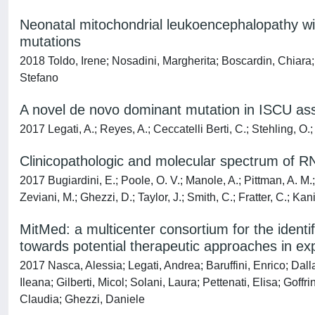
Neonatal mitochondrial leukoencephalopathy wi
mutations
2018 Toldo, Irene; Nosadini, Margherita; Boscardin, Chiara
Stefano
A novel de novo dominant mutation in ISCU ass
2017 Legati, A.; Reyes, A.; Ceccatelli Berti, C.; Stehling, O.; 
Clinicopathologic and molecular spectrum of R
2017 Bugiardini, E.; Poole, O. V.; Manole, A.; Pittman, A. M.
Zeviani, M.; Ghezzi, D.; Taylor, J.; Smith, C.; Fratter, C.; K
MitMed: a multicenter consortium for the identi
towards potential therapeutic approaches in e
2017 Nasca, Alessia; Legati, Andrea; Baruffini, Enrico; Dal
Ileana; Gilberti, Micol; Solani, Laura; Pettenati, Elisa; Gof
Claudia; Ghezzi, Daniele