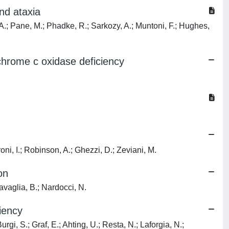
nd ataxia
, A.; Pane, M.; Phadke, R.; Sarkozy, A.; Muntoni, F.; Hughes,
hrome c oxidase deficiency
oni, I.; Robinson, A.; Ghezzi, D.; Zeviani, M.
on
avaglia, B.; Nardocci, N.
iency
rgi, S.; Graf, E.; Ahting, U.; Resta, N.; Laforgia, N.;