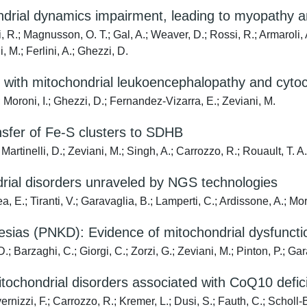
rial dynamics impairment, leading to myopathy a
ci, R.; Magnusson, O. T.; Gal, A.; Weaver, D.; Rossi, R.; Armaroli
, M.; Ferlini, A.; Ghezzi, D.
ith mitochondrial leukoencephalopathy and cytoc
 Moroni, I.; Ghezzi, D.; Fernandez-Vizarra, E.; Zeviani, M.
sfer of Fe-S clusters to SDHB
 Martinelli, D.; Zeviani, M.; Singh, A.; Carrozzo, R.; Rouault, T. A.
ial disorders unraveled by NGS technologies
a, E.; Tiranti, V.; Garavaglia, B.; Lamperti, C.; Ardissone, A.; Mor
esias (PNKD): Evidence of mitochondrial dysfuncti
Barzaghi, C.; Giorgi, C.; Zorzi, G.; Zeviani, M.; Pinton, P.; Gar
ochondrial disorders associated with CoQ10 defic
rnizzi, F.; Carrozzo, R.; Kremer, L.; Dusi, S.; Fauth, C.; Scholl-Bu