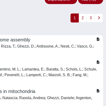
1
2
3
some assembly
 Rizza, T.; Ghezzi, D.; Ardissone, A.; Nesti, C.; Vasco, G.;
alentino, M. L.; Lamantea, E.; Baratta, S.; Schols, L.; Schule,
; Peverelli, L.; Lamperti, C.; Marzoli, S. B.; Fang, M.;
s in mitochondria
o, Natascia; Rasola, Andrea; Ghezzi, Daniele; Argenton,