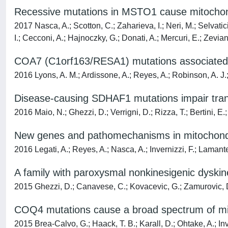
Recessive mutations in MSTO1 cause mitochond
2017 Nasca, A.; Scotton, C.; Zaharieva, I.; Neri, M.; Selvati
I.; Cecconi, A.; Hajnoczky, G.; Donati, A.; Mercuri, E.; Zeviani
COA7 (C1orf163/RESA1) mutations associated w
2016 Lyons, A. M.; Ardissone, A.; Reyes, A.; Robinson, A. J.;
Disease-causing SDHAF1 mutations impair tran
2016 Maio, N.; Ghezzi, D.; Verrigni, D.; Rizza, T.; Bertini, E.;
New genes and pathomechanisms in mitochondr
2016 Legati, A.; Reyes, A.; Nasca, A.; Invernizzi, F.; Lamante
A family with paroxysmal nonkinesigenic dyskin
2015 Ghezzi, D.; Canavese, C.; Kovacevic, G.; Zamurovic, D.; 
COQ4 mutations cause a broad spectrum of mit
2015 Brea-Calvo, G.; Haack, T. B.; Karall, D.; Ohtake, A.; Inve