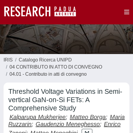
IRIS
Catalogo Ricerca UNIPD
04 CONTRIBUTO IN ATTO DI CONVEGNO
04.01 - Contributo in atti di convegno
Threshold Voltage Variations in Semi-
vertical GaN-on-Si FETs: A
Comprehensive Study
Kalparupa Mukherjee
;
Matteo Borga
;
Maria
Ruzzarin
;
Gaudenzio Meneghesso
;
Enrico
Zanoni
;
Matteo Meneghini