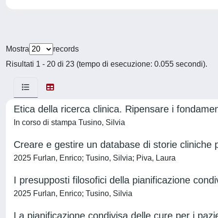
Mostra
records
Risultati 1 - 20 di 23 (tempo di esecuzione: 0.055 secondi).
Etica della ricerca clinica. Ripensare i fondamen
In corso di stampa Tusino, Silvia
Creare e gestire un database di storie cliniche pe
2025 Furlan, Enrico; Tusino, Silvia; Piva, Laura
I presupposti filosofici della pianificazione con
2025 Furlan, Enrico; Tusino, Silvia
La pianificazione condivisa delle cure per i pa