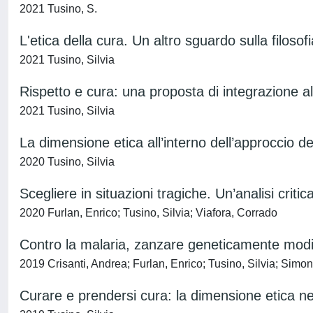
2021 Tusino, S.
L'etica della cura. Un altro sguardo sulla filosof
2021 Tusino, Silvia
Rispetto e cura: una proposta di integrazione all
2021 Tusino, Silvia
La dimensione etica all’interno dell’approccio d
2020 Tusino, Silvia
Scegliere in situazioni tragiche. Un’analisi cri
2020 Furlan, Enrico; Tusino, Silvia; Viafora, Corrado
Contro la malaria, zanzare geneticamente modi
2019 Crisanti, Andrea; Furlan, Enrico; Tusino, Silvia; Simon
Curare e prendersi cura: la dimensione etica nel