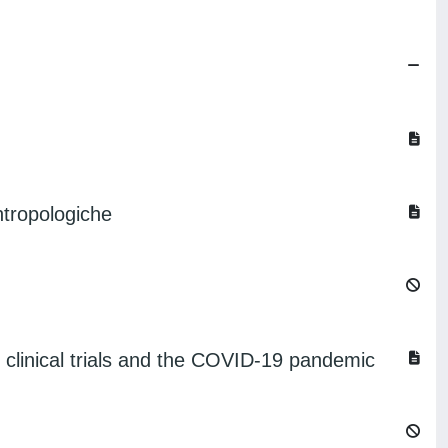
antropologiche
 clinical trials and the COVID-19 pandemic