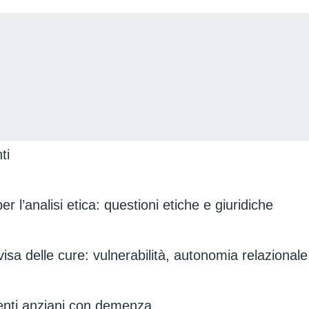
ti
r l’analisi etica: questioni etiche e giuridiche
divisa delle cure: vulnerabilità, autonomia relaziona
zienti anziani con demenza