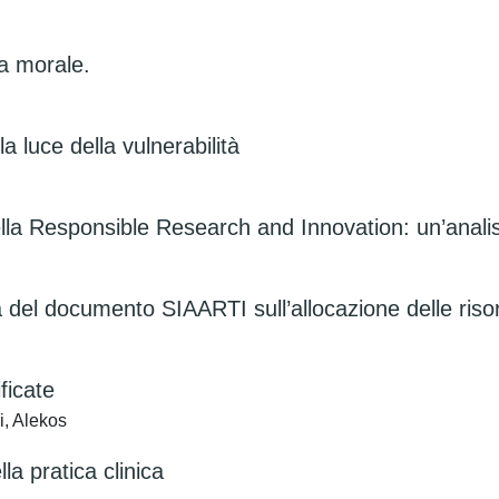
ia morale.
a luce della vulnerabilità
ella Responsible Research and Innovation: un’analisi
tica del documento SIAARTI sull’allocazione delle ri
ficate
i, Alekos
la pratica clinica