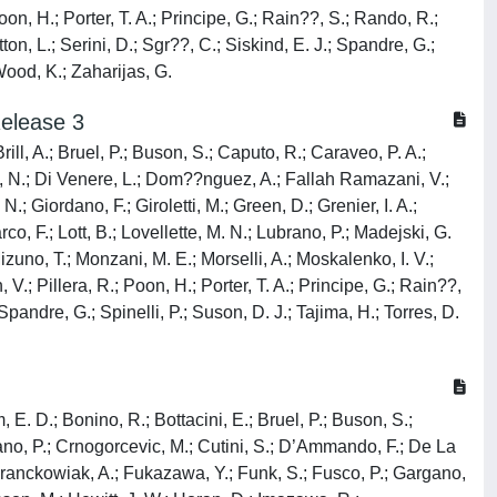
oon, H.; Porter, T. A.; Principe, G.; Rain??, S.; Rando, R.;
, L.; Serini, D.; Sgr??, C.; Siskind, E. J.; Spandre, G.;
 Wood, K.; Zaharijas, G.
Release 3
Brill, A.; Bruel, P.; Buson, S.; Caputo, R.; Caraveo, P. A.;
a, N.; Di Venere, L.; Dom??nguez, A.; Fallah Ramazani, V.;
.; Giordano, F.; Giroletti, M.; Green, D.; Grenier, I. A.;
rco, F.; Lott, B.; Lovellette, M. N.; Lubrano, P.; Madejski, G.
izuno, T.; Monzani, M. E.; Morselli, A.; Moskalenko, I. V.;
V.; Pillera, R.; Poon, H.; Porter, T. A.; Principe, G.; Rain??,
pandre, G.; Spinelli, P.; Suson, D. J.; Tajima, H.; Torres, D.
, E. D.; Bonino, R.; Bottacini, E.; Bruel, P.; Buson, S.;
stano, P.; Crnogorcevic, M.; Cutini, S.; D’Ammando, F.; De La
; Franckowiak, A.; Fukazawa, Y.; Funk, S.; Fusco, P.; Gargano,