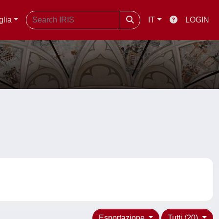
glia
IT
LOGIN
Esportazione
Tutti (20)