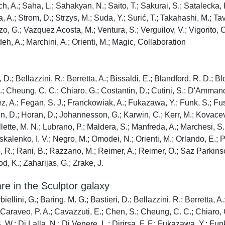
ch, A.; Saha, L.; Sahakyan, N.; Saito, T.; Sakurai, S.; Satalecka, 
, A.; Strom, D.; Strzys, M.; Suda, Y.; Surić, T.; Takahashi, M.; Tave
 G.; Vazquez Acosta, M.; Ventura, S.; Verguilov, V.; Vigorito, C. F
eh, A.; Marchini, A.; Orienti, M.; Magic, Collaboration
eri, D.; Bellazzini, R.; Berretta, A.; Bissaldi, E.; Blandford, R. D.
.; Cheung, C. C.; Chiaro, G.; Costantin, D.; Cutini, S.; D'Ammand
ez, A.; Fegan, S. J.; Franckowiak, A.; Fukazawa, Y.; Funk, S.; Fus
tmann, D.; Horan, D.; Johannesson, G.; Karwin, C.; Kerr, M.; Kovace
llette, M. N.; Lubrano, P.; Maldera, S.; Manfreda, A.; Marchesi, S.
skalenko, I. V.; Negro, M.; Omodei, N.; Orienti, M.; Orlando, E.; 
o, R.; Rani, B.; Razzano, M.; Reimer, A.; Reimer, O.; Saz Parkinson
od, K.; Zaharijas, G.; Zrake, J.
re in the Sculptor galaxy
ellini, G.; Baring, M. G.; Bastieri, D.; Bellazzini, R.; Berretta, A
Caraveo, P. A.; Cavazzuti, E.; Chen, S.; Cheung, C. C.; Chiaro, G.
.; Di Lalla, N.; Di Venere, L.; Dirirsa, F. F.; Fukazawa, Y.; Funk,