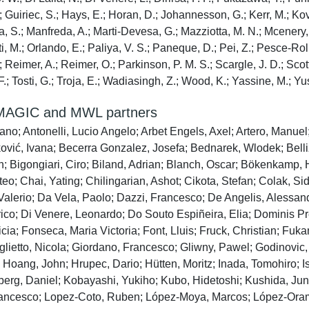
, S.; Guiriec, S.; Hays, E.; Horan, D.; Johannesson, G.; Kerr, M.; Ko
a, S.; Manfreda, A.; Marti-Devesa, G.; Mazziotta, M. N.; Mcenery, 
, M.; Orlando, E.; Paliya, V. S.; Paneque, D.; Pei, Z.; Pesce-Rollin
Reimer, A.; Reimer, O.; Parkinson, P. M. S.; Scargle, J. D.; Scotto
 F.; Tosti, G.; Troja, E.; Wadiasingh, Z.; Wood, K.; Yassine, M.; Yu
h MAGIC and MWL partners
efano; Antonelli, Lucio Angelo; Arbet Engels, Axel; Artero, Manu
ović, Ivana; Becerra Gonzalez, Josefa; Bednarek, Wlodek; Belliz
n; Bigongiari, Ciro; Biland, Adrian; Blanch, Oscar; Bökenkamp, 
tteo; Chai, Yating; Chilingarian, Ashot; Cikota, Stefan; Colak, 
Valerio; Da Vela, Paolo; Dazzi, Francesco; De Angelis, Alessand
co; Di Venere, Leonardo; Do Souto Espiñeira, Elia; Dominis Pres
cia; Fonseca, Maria Victoria; Font, Lluis; Fruck, Christian; F
lietto, Nicola; Giordano, Francesco; Gliwny, Pawel; Godinovic
Hoang, John; Hrupec, Dario; Hütten, Moritz; Inada, Tomohiro; I
zberg, Daniel; Kobayashi, Yukiho; Kubo, Hidetoshi; Kushida, Ju
 Francesco; Lopez-Coto, Ruben; López-Moya, Marcos; López-Oram