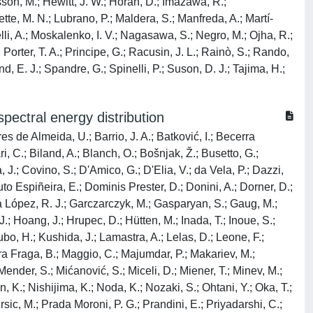
tafsson, M.; Hewitt, J. W.; Horan, D.; Imazawa, R.;
lette, M. N.; Lubrano, P.; Maldera, S.; Manfreda, A.; Martí-
lli, A.; Moskalenko, I. V.; Nagasawa, S.; Negro, M.; Ojha, R.;
 Porter, T. A.; Principe, G.; Racusin, J. L.; Rainò, S.; Rando,
, E. J.; Spandre, G.; Spinelli, P.; Suson, D. J.; Tajima, H.;
pectral energy distribution
res de Almeida, U.; Barrio, J. A.; Batković, I.; Becerra
i, C.; Biland, A.; Blanch, O.; Bošnjak, Ž.; Busetto, G.;
, J.; Covino, S.; D'Amico, G.; D'Elia, V.; da Vela, P.; Dazzi,
uto Espiñeira, E.; Dominis Prester, D.; Donini, A.; Dorner, D.;
cía López, R. J.; Garczarczyk, M.; Gasparyan, S.; Gaug, M.;
.; Hoang, J.; Hrupec, D.; Hütten, M.; Inada, T.; Inoue, S.;
ubo, H.; Kushida, J.; Lamastra, A.; Lelas, D.; Leone, F.;
a Fraga, B.; Maggio, C.; Majumdar, P.; Makariev, M.;
nder, S.; Mićanović, S.; Miceli, D.; Miener, T.; Minev, M.;
, K.; Nishijima, K.; Noda, K.; Nozaki, S.; Ohtani, Y.; Oka, T.;
rsic, M.; Prada Moroni, P. G.; Prandini, E.; Priyadarshi, C.;