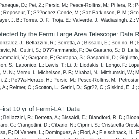
Paneque, D.; Pei, Z.; Persic, M.; Pesce-Rollins, M.; Pillera, R.; P
 Reposeur, T.; S??nchez-Conde, M.; Saz Parkinson, P. M.; Scotton
ayer, J. B.; Torres, D. F.; Troja, E.; Valverde, J.; Wadiasingh, Z.;
Detected by the Fermi Large Area Telescope: Data 
onzalez, J.; Bellazzini, R.; Berretta, A.; Bissaldi, E.; Bonino, R.; 
rcevic, M.; Cutini, S.; D???ammando, F.; De Gaetano, S.; Di Lall
ammaldi, V.; Gargano, F.; Garrappa, S.; Gasparrini, D.; Giglietto, N
, S.; Latronico, L.; Lewis, T.; Li, J.; Liodakis, I.; Longo, F.; Lopa
. N.; Mereu, I.; Michelson, P. F.; Mirabal, N.; Mitthumsiri, W.; M
i, Z.; Pe??a-Herazo, H.; Persic, M.; Pesce-Rollins, M.; Petrosian, 
; Reimer, O.; Scotton, L.; Serini, D.; Sgr??, C.; Siskind, E. J.; S
First 10 yr of Fermi-LAT Data
; Bellazzini, R.; Berretta, A.; Bissaldi, E.; Blandford, R. D.; Bloom
ro, G.; Ciangottini, D.; Cibario, N.; Ciprini, S.; Cristarella Ore
rirsa, F.; Di Venere, L.; Domínguez, A.; Fiori, A.; Fleischhack, H.