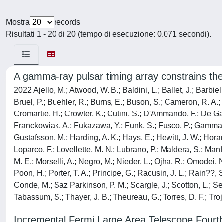
Mostra
records
Risultati 1 - 20 di 20 (tempo di esecuzione: 0.071 secondi).
A gamma-ray pulsar timing array constrains th
2022 Ajello, M.; Atwood, W. B.; Baldini, L.; Ballet, J.; Barbiel
Bruel, P.; Buehler, R.; Burns, E.; Buson, S.; Cameron, R. A.; 
Cromartie, H.; Crowter, K.; Cutini, S.; D'Ammando, F.; De Gaet
Franckowiak, A.; Fukazawa, Y.; Funk, S.; Fusco, P.; Gammaldi, V
Gustafsson, M.; Harding, A. K.; Hays, E.; Hewitt, J. W.; Horan
Loparco, F.; Lovellette, M. N.; Lubrano, P.; Maldera, S.; Manf
M. E.; Morselli, A.; Negro, M.; Nieder, L.; Ojha, R.; Omodei, N
Poon, H.; Porter, T. A.; Principe, G.; Racusin, J. L.; Rain?
Conde, M.; Saz Parkinson, P. M.; Scargle, J.; Scotton, L.; Seri
Tabassum, S.; Thayer, J. B.; Theureau, G.; Torres, D. F.; Tro
Incremental Fermi Large Area Telescope Fourt