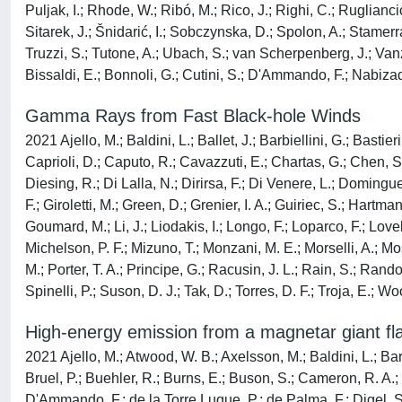
Puljak, I.; Rhode, W.; Ribó, M.; Rico, J.; Righi, C.; Ruglianci
Sitarek, J.; Šnidarić, I.; Sobczynska, D.; Spolon, A.; Stamerra
Truzzi, S.; Tutone, A.; Ubach, S.; van Scherpenberg, J.; Vanzo,
Bissaldi, E.; Bonnoli, G.; Cutini, S.; D'Ammando, F.; Nabizad
Gamma Rays from Fast Black-hole Winds
2021 Ajello, M.; Baldini, L.; Ballet, J.; Barbiellini, G.; Basti
Caprioli, D.; Caputo, R.; Cavazzuti, E.; Chartas, G.; Chen, S
Diesing, R.; Di Lalla, N.; Dirirsa, F.; Di Venere, L.; Domingu
F.; Giroletti, M.; Green, D.; Grenier, I. A.; Guiriec, S.; Har
Goumard, M.; Li, J.; Liodakis, I.; Longo, F.; Loparco, F.; Love
Michelson, P. F.; Mizuno, T.; Monzani, M. E.; Morselli, A.; Mo
M.; Porter, T. A.; Principe, G.; Racusin, J. L.; Rain, S.; Rand
Spinelli, P.; Suson, D. J.; Tak, D.; Torres, D. F.; Troja, E.; Wo
High-energy emission from a magnetar giant fla
2021 Ajello, M.; Atwood, W. B.; Axelsson, M.; Baldini, L.; Barbi
Bruel, P.; Buehler, R.; Burns, E.; Buson, S.; Cameron, R. A.; 
D'Ammando, F.; de la Torre Luque, P.; de Palma, F.; Digel, S. W