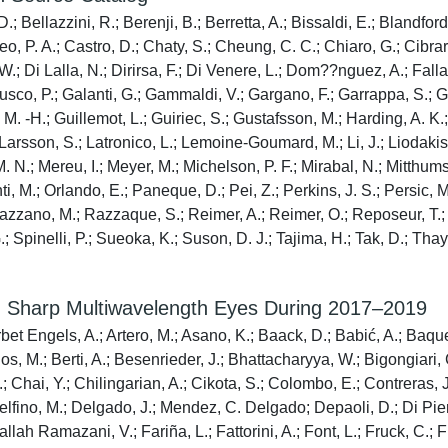
D.; Bellazzini, R.; Berenji, B.; Berretta, A.; Bissaldi, E.; Blandford,
o, P. A.; Castro, D.; Chaty, S.; Cheung, C. C.; Chiaro, G.; Cibra
; Di Lalla, N.; Dirirsa, F.; Di Venere, L.; Dom??nguez, A.; Fallah
co, P.; Galanti, G.; Gammaldi, V.; Gargano, F.; Garrappa, S.; Gasp
n, M. -H.; Guillemot, L.; Guiriec, S.; Gustafsson, M.; Harding, A. 
Larsson, S.; Latronico, L.; Lemoine-Goumard, M.; Li, J.; Liodakis, 
N.; Mereu, I.; Meyer, M.; Michelson, P. F.; Mirabal, N.; Mitthumsi
i, M.; Orlando, E.; Paneque, D.; Pei, Z.; Perkins, J. S.; Persic, M
; Razzano, M.; Razzaque, S.; Reimer, A.; Reimer, O.; Reposeur, T
.; Spinelli, P.; Sueoka, K.; Suson, D. J.; Tajima, H.; Tak, D.; Thay
h Sharp Multiwavelength Eyes During 2017–2019
 Arbet Engels, A.; Artero, M.; Asano, K.; Baack, D.; Babić, A.; Baque
s, M.; Berti, A.; Besenrieder, J.; Bhattacharyya, W.; Bigongiari,
.; Chai, Y.; Chilingarian, A.; Cikota, S.; Colombo, E.; Contreras, J.
Delfino, M.; Delgado, J.; Mendez, C. Delgado; Depaoli, D.; Di Pie
Fallah Ramazani, V.; Fariña, L.; Fattorini, A.; Font, L.; Fruck, C