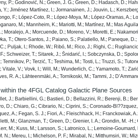
wny, P.; Godinović, N.; Green, J. G.; Green, D.; Hadasch, D.; Hah
ra, Y.; Jiménez Martínez, I.; Jormanainen, J.; Jouvin, L.; Kerszber
.; Longo, F.; López-Coto, R.; López-Moya, M.; López-Oramas, A.; 
naro, M.; Mannheim, K.; Mariotti, M.; Martínez, M.; Mas Aguilar,
E.; Moralejo, A.; Morcuende, D.; Moreno, V.; Moretti, E.; Nakamori,
ka, T.; Otero-Santos, J.; Paiano, S.; Palatiello, M.; Paneque, D.; P
C.; Puljak, I.; Rhode, W.; Ribó, M.; Rico, J.; Righi, C.; Ruglianci
; Schweizer, T.; Sitarek, J.; Šnidarić, I.; Sobczynska, D.; Spolon,
.; Temnikov, P.; Terzić, T.; Teshima, M.; Tosti, L.; Truzzi, S.; T
F.; Vitale, V.; Vovk, I.; Will, M.; Wunderlich, C.; Yamamoto, T.; Zar
s, R. A.; Lähteenmäki, A.; Tornikoski, M.; Tammi, J.; D’Ammando
within the 4FGL Catalog Galactic Plane Sources
, J.; Barbiellini, G.; Bastieri, D.; Bellazzini, R.; Berenji, B.; Ber
o, D.; Chiaro, G.; Cibrario, N.; Ciprini, S.; Coronado-Bl??zquez
guez, A.; Fegan, S. J.; Fiori, A.; Fleischhack, H.; Franckowiak, 
oletti, M.; Glanzman, T.; Green, D.; Grenier, I. A.; Grondin, M. -H.
rr, M.; Kuss, M.; Larsson, S.; Latronico, L.; Lemoine-Goumard, M.;
.; Mereu, I.; Michelson, P. F.; Mirabal, N.; Mitthumsiri, W.; Mizu