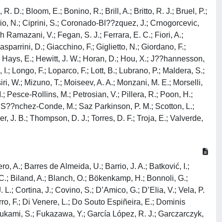
 R. D.; Bloom, E.; Bonino, R.; Brill, A.; Britto, R. J.; Bruel, P.;
rio, N.; Ciprini, S.; Coronado-Bl??zquez, J.; Crnogorcevic,
 Ramazani, V.; Fegan, S. J.; Ferrara, E. C.; Fiori, A.;
arrini, D.; Giacchino, F.; Giglietto, N.; Giordano, F.;
K.; Hays, E.; Hewitt, J. W.; Horan, D.; Hou, X.; J??hannesson,
I.; Longo, F.; Loparco, F.; Lott, B.; Lubrano, P.; Maldera, S.;
ri, W.; Mizuno, T.; Moiseev, A. A.; Monzani, M. E.; Morselli,
.; Pesce-Rollins, M.; Petrosian, V.; Pillera, R.; Poon, H.;
.; S??nchez-Conde, M.; Saz Parkinson, P. M.; Scotton, L.;
er, J. B.; Thompson, D. J.; Torres, D. F.; Troja, E.; Valverde,
ro, A.; Barres de Almeida, U.; Barrio, J. A.; Batković, I.;
 C.; Biland, A.; Blanch, O.; Bökenkamp, H.; Bonnoli, G.;
 L.; Cortina, J.; Covino, S.; D’Amico, G.; D’Elia, V.; Vela, P.
rro, F.; Di Venere, L.; Do Souto Espiñeira, E.; Dominis
.; Fukami, S.; Fukazawa, Y.; García López, R. J.; Garczarczyk,