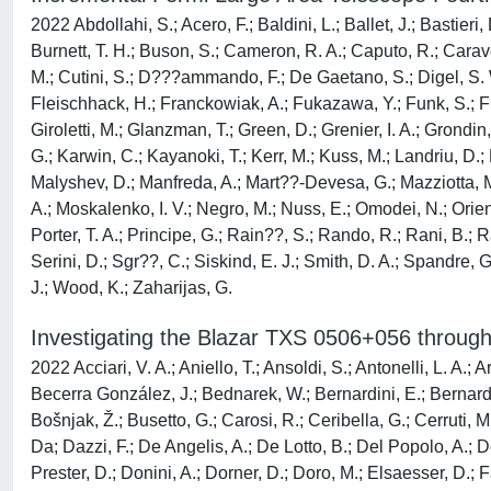
2022 Abdollahi, S.; Acero, F.; Baldini, L.; Ballet, J.; Bastieri, 
Burnett, T. H.; Buson, S.; Cameron, R. A.; Caputo, R.; Carave
M.; Cutini, S.; D???ammando, F.; De Gaetano, S.; Digel, S. W.
Fleischhack, H.; Franckowiak, A.; Fukazawa, Y.; Funk, S.; Fus
Giroletti, M.; Glanzman, T.; Green, D.; Grenier, I. A.; Grondi
G.; Karwin, C.; Kayanoki, T.; Kerr, M.; Kuss, M.; Landriu, D.; 
Malyshev, D.; Manfreda, A.; Mart??-Devesa, G.; Mazziotta, M. 
A.; Moskalenko, I. V.; Negro, M.; Nuss, E.; Omodei, N.; Orient
Porter, T. A.; Principe, G.; Rain??, S.; Rando, R.; Rani, B.
Serini, D.; Sgr??, C.; Siskind, E. J.; Smith, D. A.; Spandre, G
J.; Wood, K.; Zaharijas, G.
Investigating the Blazar TXS 0506+056 throug
2022 Acciari, V. A.; Aniello, T.; Ansoldi, S.; Antonelli, L. A.;
Becerra González, J.; Bednarek, W.; Bernardini, E.; Bernardo
Bošnjak, Ž.; Busetto, G.; Carosi, R.; Ceribella, G.; Cerruti, M
Da; Dazzi, F.; De Angelis, A.; De Lotto, B.; Del Popolo, A.; 
Prester, D.; Donini, A.; Dorner, D.; Doro, M.; Elsaesser, D.; 