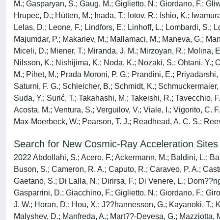
M.; Gasparyan, S.; Gaug, M.; Giglietto, N.; Giordano, F.; Gli
Hrupec, D.; Hütten, M.; Inada, T.; Iotov, R.; Ishio, K.; Iwamu
Lelas, D.; Leone, F.; Lindfors, E.; Linhoff, L.; Lombardi, S
Majumdar, P.; Makariev, M.; Mallamaci, M.; Maneva, G.; Manga
Miceli, D.; Miener, T.; Miranda, J. M.; Mirzoyan, R.; Molina, 
Nilsson, K.; Nishijima, K.; Noda, K.; Nozaki, S.; Ohtani, Y.; O
M.; Pihet, M.; Prada Moroni, P. G.; Prandini, E.; Priyadarshi, 
Saturni, F. G.; Schleicher, B.; Schmidt, K.; Schmuckermaier, F.
Suda, Y.; Surić, T.; Takahashi, M.; Takeishi, R.; Tavecchio, F
Acosta, M.; Ventura, S.; Verguilov, V.; Viale, I.; Vigorito, C. 
Max-Moerbeck, W.; Pearson, T. J.; Readhead, A. C. S.; Reeve
Search for New Cosmic-Ray Acceleration Sites 
2022 Abdollahi, S.; Acero, F.; Ackermann, M.; Baldini, L.; Ballet
Buson, S.; Cameron, R. A.; Caputo, R.; Caraveo, P. A.; Castr
Gaetano, S.; Di Lalla, N.; Dirirsa, F.; Di Venere, L.; Dom??n
Gasparrini, D.; Giacchino, F.; Giglietto, N.; Giordano, F.; Gir
J. W.; Horan, D.; Hou, X.; J??hannesson, G.; Kayanoki, T.; Ke
Malyshev, D.; Manfreda, A.; Mart??-Devesa, G.; Mazziotta, M. N