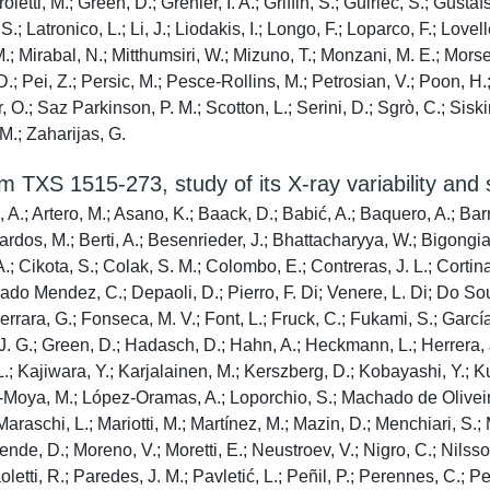
roletti, M.; Green, D.; Grenier, I. A.; Griffin, S.; Guiriec, S.; Gus
 Latronico, L.; Li, J.; Liodakis, I.; Longo, F.; Loparco, F.; Lovel
.; Mirabal, N.; Mitthumsiri, W.; Mizuno, T.; Monzani, M. E.; Morse
D.; Pei, Z.; Persic, M.; Pesce-Rollins, M.; Petrosian, V.; Poon, H.;
.; Saz Parkinson, P. M.; Scotton, L.; Serini, D.; Sgrò, C.; Siskind
 M.; Zaharijas, G.
TXS 1515-273, study of its X-ray variability and s
s, A.; Artero, M.; Asano, K.; Baack, D.; Babić, A.; Baquero, A.; Bar
ardos, M.; Berti, A.; Besenrieder, J.; Bhattacharyya, W.; Bigongiar
 A.; Cikota, S.; Colak, S. M.; Colombo, E.; Contreras, J. L.; Cortina
lgado Mendez, C.; Depaoli, D.; Pierro, F. Di; Venere, L. Di; Do So
Ferrara, G.; Fonseca, M. V.; Font, L.; Fruck, C.; Fukami, S.; Gar
 J. G.; Green, D.; Hadasch, D.; Hahn, A.; Heckmann, L.; Herrera, J
L.; Kajiwara, Y.; Karjalainen, M.; Kerszberg, D.; Kobayashi, Y.; K
z-Moya, M.; López-Oramas, A.; Loporchio, S.; Machado de Oliveir
chi, L.; Mariotti, M.; Martínez, M.; Mazin, D.; Menchiari, S.; Me
nde, D.; Moreno, V.; Moretti, E.; Neustroev, V.; Nigro, C.; Nilsson
etti, R.; Paredes, J. M.; Pavletić, L.; Peñil, P.; Perennes, C.; Pe