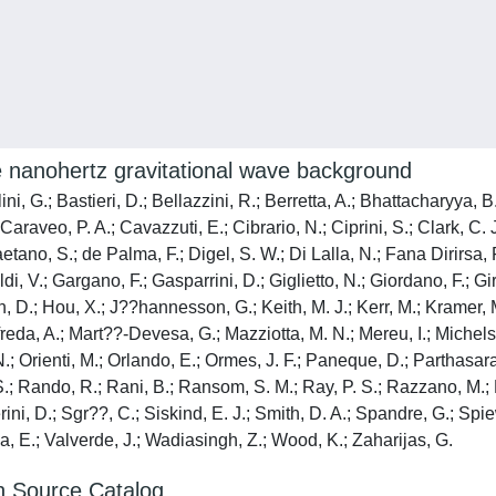
e nanohertz gravitational wave background
lini, G.; Bastieri, D.; Bellazzini, R.; Berretta, A.; Bhattacharyya, 
Caraveo, P. A.; Cavazzuti, E.; Cibrario, N.; Ciprini, S.; Clark, C
ano, S.; de Palma, F.; Digel, S. W.; Di Lalla, N.; Fana Dirirsa, F
.; Gargano, F.; Gasparrini, D.; Giglietto, N.; Giordano, F.; Girole
, D.; Hou, X.; J??hannesson, G.; Keith, M. J.; Kerr, M.; Kramer, M.
reda, A.; Mart??-Devesa, G.; Mazziotta, M. N.; Mereu, I.; Michelso
.; Orienti, M.; Orlando, E.; Ormes, J. F.; Paneque, D.; Parthasarat
?, S.; Rando, R.; Rani, B.; Ransom, S. M.; Ray, P. S.; Razzano, M.
ni, D.; Sgr??, C.; Siskind, E. J.; Smith, D. A.; Spandre, G.; Spiewak
ja, E.; Valverde, J.; Wadiasingh, Z.; Wood, K.; Zaharijas, G.
h Source Catalog