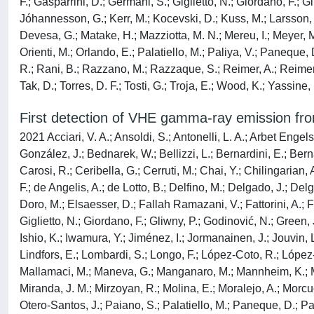
F.; Gasparrini, D.; Germani, S.; Giglietto, N.; Giordano, F.; Gi
Jóhannesson, G.; Kerr, M.; Kocevski, D.; Kuss, M.; Larsson, S.;
Devesa, G.; Matake, H.; Mazziotta, M. N.; Mereu, I.; Meyer, M
Orienti, M.; Orlando, E.; Palatiello, M.; Paliya, V.; Paneque, 
R.; Rani, B.; Razzano, M.; Razzaque, S.; Reimer, A.; Reimer, O
Tak, D.; Torres, D. F.; Tosti, G.; Troja, E.; Wood, K.; Yassine,
First detection of VHE gamma-ray emission from 
2021 Acciari, V. A.; Ansoldi, S.; Antonelli, L. A.; Arbet Engel
González, J.; Bednarek, W.; Bellizzi, L.; Bernardini, E.; Bern
Carosi, R.; Ceribella, G.; Cerruti, M.; Chai, Y.; Chilingarian,
F.; de Angelis, A.; de Lotto, B.; Delfino, M.; Delgado, J.; De
Doro, M.; Elsaesser, D.; Fallah Ramazani, V.; Fattorini, A.; 
Giglietto, N.; Giordano, F.; Gliwny, P.; Godinović, N.; Green,
Ishio, K.; Iwamura, Y.; Jiménez, I.; Jormanainen, J.; Jouvin, 
Lindfors, E.; Lombardi, S.; Longo, F.; López-Coto, R.; Lópe
Mallamaci, M.; Maneva, G.; Manganaro, M.; Mannheim, K.; Maras
Miranda, J. M.; Mirzoyan, R.; Molina, E.; Moralejo, A.; Morcue
Otero-Santos, J.; Paiano, S.; Palatiello, M.; Paneque, D.; Paol