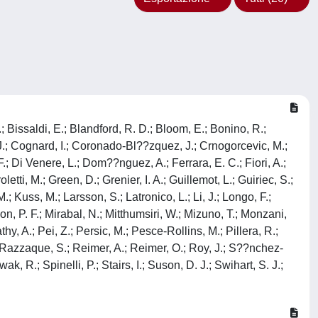
B.; Bissaldi, E.; Blandford, R. D.; Bloom, E.; Bonino, R.;
. J.; Cognard, I.; Coronado-Bl??zquez, J.; Crnogorcevic, M.;
.; Di Venere, L.; Dom??nguez, A.; Ferrara, E. C.; Fiori, A.;
tti, M.; Green, D.; Grenier, I. A.; Guillemot, L.; Guiriec, S.;
; Kuss, M.; Larsson, S.; Latronico, L.; Li, J.; Longo, F.;
n, P. F.; Mirabal, N.; Mitthumsiri, W.; Mizuno, T.; Monzani,
hy, A.; Pei, Z.; Persic, M.; Pesce-Rollins, M.; Pillera, R.;
; Razzaque, S.; Reimer, A.; Reimer, O.; Roy, J.; S??nchez-
, R.; Spinelli, P.; Stairs, I.; Suson, D. J.; Swihart, S. J.;