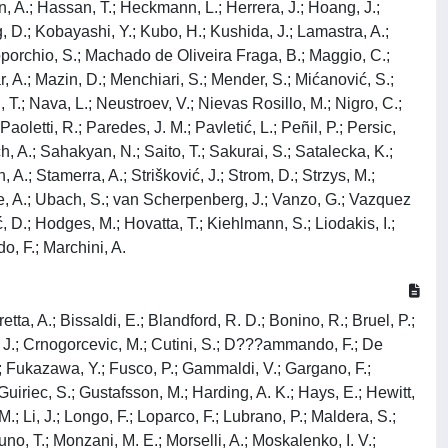
n, A.; Hassan, T.; Heckmann, L.; Herrera, J.; Hoang, J.;
g, D.; Kobayashi, Y.; Kubo, H.; Kushida, J.; Lamastra, A.;
Loporchio, S.; Machado de Oliveira Fraga, B.; Maggio, C.;
 A.; Mazin, D.; Menchiari, S.; Mender, S.; Mićanović, S.;
 T.; Nava, L.; Neustroev, V.; Nievas Rosillo, M.; Nigro, C.;
aoletti, R.; Paredes, J. M.; Pavletić, L.; Peñil, P.; Persic,
ch, A.; Sahakyan, N.; Saito, T.; Sakurai, S.; Satalecka, K.;
 A.; Stamerra, A.; Strišković, J.; Strom, D.; Strzys, M.;
utone, A.; Ubach, S.; van Scherpenberg, J.; Vanzo, G.; Vazquez
ić, D.; Hodges, M.; Hovatta, T.; Kiehlmann, S.; Liodakis, I.;
, F.; Marchini, A.
retta, A.; Bissaldi, E.; Blandford, R. D.; Bonino, R.; Bruel, P.;
, J.; Crnogorcevic, M.; Cutini, S.; D???ammando, F.; De
A.; Fukazawa, Y.; Fusco, P.; Gammaldi, V.; Gargano, F.;
; Guiriec, S.; Gustafsson, M.; Harding, A. K.; Hays, E.; Hewitt,
 Li, J.; Longo, F.; Loparco, F.; Lubrano, P.; Maldera, S.;
no, T.; Monzani, M. E.; Morselli, A.; Moskalenko, I. V.;