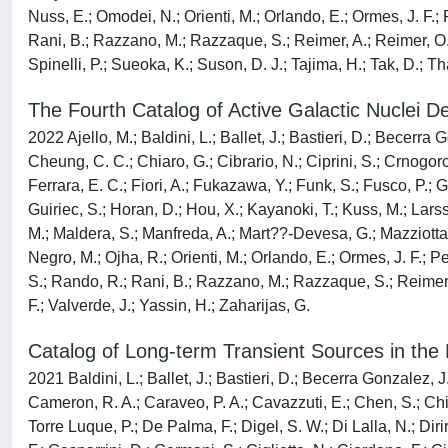
Nuss, E.; Omodei, N.; Orienti, M.; Orlando, E.; Ormes, J. F.; 
Rani, B.; Razzano, M.; Razzaque, S.; Reimer, A.; Reimer, O.;
Spinelli, P.; Sueoka, K.; Suson, D. J.; Tajima, H.; Tak, D.; Th
The Fourth Catalog of Active Galactic Nuclei 
2022 Ajello, M.; Baldini, L.; Ballet, J.; Bastieri, D.; Becerra G
Cheung, C. C.; Chiaro, G.; Cibrario, N.; Ciprini, S.; Crnogo
Ferrara, E. C.; Fiori, A.; Fukazawa, Y.; Funk, S.; Fusco, P.; G
Guiriec, S.; Horan, D.; Hou, X.; Kayanoki, T.; Kuss, M.; Larsson
M.; Maldera, S.; Manfreda, A.; Mart??-Devesa, G.; Mazziotta, M
Negro, M.; Ojha, R.; Orienti, M.; Orlando, E.; Ormes, J. F.; Pe
S.; Rando, R.; Rani, B.; Razzano, M.; Razzaque, S.; Reimer, A.
F.; Valverde, J.; Yassin, H.; Zaharijas, G.
Catalog of Long-term Transient Sources in the 
2021 Baldini, L.; Ballet, J.; Bastieri, D.; Becerra Gonzalez, J.
Cameron, R. A.; Caraveo, P. A.; Cavazzuti, E.; Chen, S.; Chia
Torre Luque, P.; De Palma, F.; Digel, S. W.; Di Lalla, N.; Di