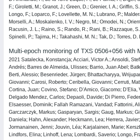
F.; Giroletti, M.; Granot, J.; Green, D.; Grenier, I. A.; Griffin
Longo, F.; Loparco, F.; Lovellette, M. N.; Lubrano, P.; Malder
Morselli, A.; Moskalenko, I. V.; Negro, M.; Omodei, N.; Orienti
Racusin, J. L.; Raino, S.; Rando, R.; Rani, B.; Razzaque, S.; 
Spinelli, P.; Tajima, H.; Takahashi, M. N.; Tak, D.; Torres, D.
Multi-epoch monitoring of TXS 0506+056 wit
2021 Satalecka, Konstancja; Acciari, Victor A.; Ansoldi, St
Andrés; Barres de Almeida, Ulisses; Barrio, Juan Abel; Batk
Berti, Alessio; Besenrieder, Jürgen; Bhattacharyya, Wrijupa
Giovanni; Carosi, Roberto; Ceribella, Giovanni; Cerruti, Ma
Cortina, Juan; Covino, Stefano; D'Amico, Giacomo; D'Elia, 
Delgado Mendez, Carlos; Depaoli, Davide; Di Pierro, Federi
Elsaesser, Dominik; Fallah Ramazani, Vandad; Fattorini, Ali
Garczarczyk, Markus; Gasparyan, Sargis; Gaug, Markus; Gig
Daniela; Hahn, Alexander; Heckmann, Lea; Herrera, Javier; 
Jormanainen, Jenni; Jouvin, Léa; Karjalainen, Marie; Kers
Lindfors, Elina; Linhoff, Lena; Lombardi, Saverio; Longo,