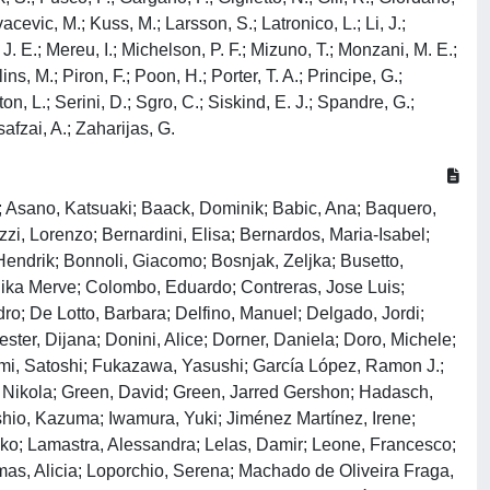
vacevic, M.; Kuss, M.; Larsson, S.; Latronico, L.; Li, J.;
J. E.; Mereu, I.; Michelson, P. F.; Mizuno, T.; Monzani, M. E.;
s, M.; Piron, F.; Poon, H.; Porter, T. A.; Principe, G.;
n, L.; Serini, D.; Sgro, C.; Siskind, E. J.; Spandre, G.;
safzai, A.; Zaharijas, G.
el; Asano, Katsuaki; Baack, Dominik; Babic, Ana; Baquero,
zi, Lorenzo; Bernardini, Elisa; Bernardos, Maria-Isabel;
Hendrik; Bonnoli, Giacomo; Bosnjak, Zeljka; Busetto,
Sidika Merve; Colombo, Eduardo; Contreras, Jose Luis;
ro; De Lotto, Barbara; Delfino, Manuel; Delgado, Jordi;
ter, Dijana; Donini, Alice; Dorner, Daniela; Doro, Michele;
ukami, Satoshi; Fukazawa, Yasushi; García López, Ramon J.;
, Nikola; Green, David; Green, Jarred Gershon; Hadasch,
shio, Kazuma; Iwamura, Yuki; Jiménez Martínez, Irene;
nko; Lamastra, Alessandra; Lelas, Damir; Leone, Francesco;
as, Alicia; Loporchio, Serena; Machado de Oliveira Fraga,