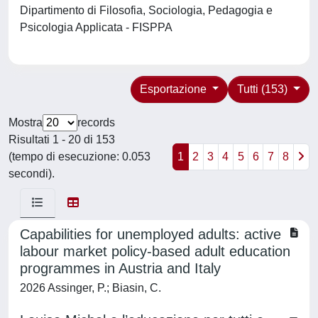
Dipartimento di Filosofia, Sociologia, Pedagogia e
Psicologia Applicata - FISPPA
Esportazione
Tutti (153)
Mostra
records
Risultati 1 - 20 di 153
(tempo di esecuzione: 0.053
1
2
3
4
5
6
7
8
secondi).
Capabilities for unemployed adults: active
labour market policy-based adult education
programmes in Austria and Italy
2026 Assinger, P.; Biasin, C.