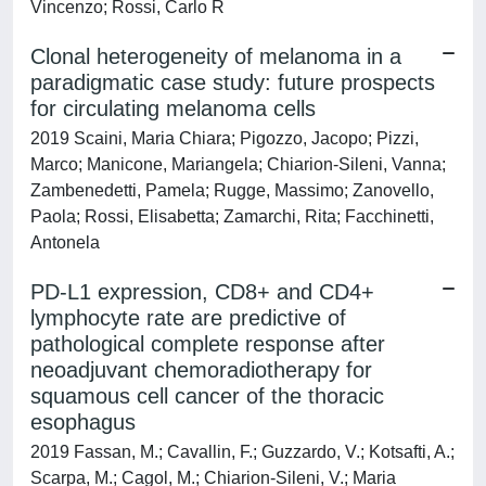
Vincenzo; Rossi, Carlo R
Clonal heterogeneity of melanoma in a
paradigmatic case study: future prospects
for circulating melanoma cells
2019 Scaini, Maria Chiara; Pigozzo, Jacopo; Pizzi,
Marco; Manicone, Mariangela; Chiarion-Sileni, Vanna;
Zambenedetti, Pamela; Rugge, Massimo; Zanovello,
Paola; Rossi, Elisabetta; Zamarchi, Rita; Facchinetti,
Antonela
PD-L1 expression, CD8+ and CD4+
lymphocyte rate are predictive of
pathological complete response after
neoadjuvant chemoradiotherapy for
squamous cell cancer of the thoracic
esophagus
2019 Fassan, M.; Cavallin, F.; Guzzardo, V.; Kotsafti, A.;
Scarpa, M.; Cagol, M.; Chiarion-Sileni, V.; Maria