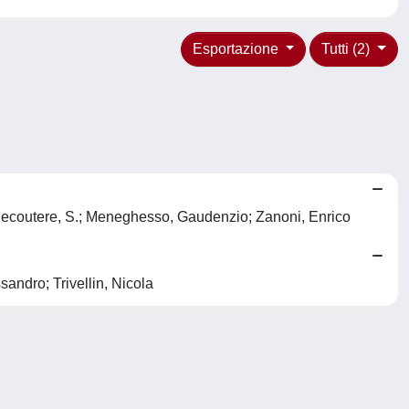
Esportazione
Tutti (2)
; Decoutere, S.; Meneghesso, Gaudenzio; Zanoni, Enrico
andro; Trivellin, Nicola