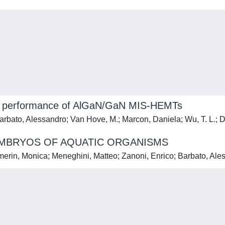
mic performance of AlGaN/GaN MIS-HEMTs
Barbato, Alessandro; Van Hove, M.; Marcon, Daniela; Wu, T. L.
EMBRYOS OF AQUATIC ORGANISMS
merin, Monica; Meneghini, Matteo; Zanoni, Enrico; Barbato, Aless