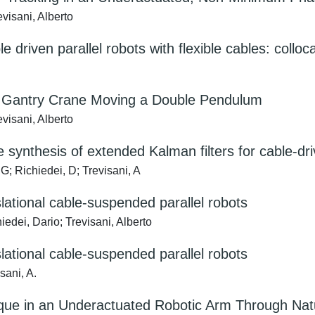
visani, Alberto
le driven parallel robots with flexible cables: collo
 a Gantry Crane Moving a Double Pendulum
visani, Alberto
e synthesis of extended Kalman filters for cable-d
 G; Richiedei, D; Trevisani, A
slational cable-suspended parallel robots
iedei, Dario; Trevisani, Alberto
slational cable-suspended parallel robots
sani, A.
que in an Underactuated Robotic Arm Through Nat