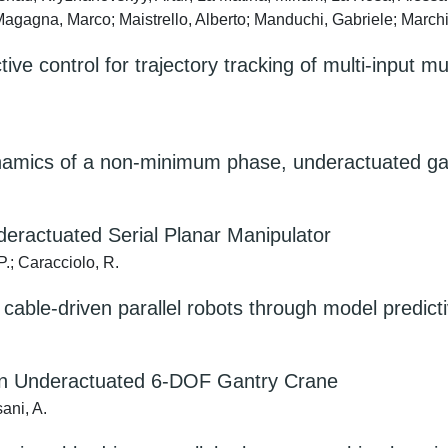
agagna, Marco; Maistrello, Alberto; Manduchi, Gabriele; Marchior
ve control for trajectory tracking of multi-input
 dynamics of a non-minimum phase, underactuated g
eractuated Serial Planar Manipulator
P.; Caracciolo, R.
in cable-driven parallel robots through model pred
 an Underactuated 6-DOF Gantry Crane
sani, A.