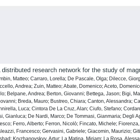
uted research network for the study of magneti
rombin, Matteo; Carraro, Lorella; De Pascale, Olga; Dilecce, Gi
ccello, Andrea; Zuin, Matteo; Abate, Domenico; Aceto, Domenico;
o; Belpane, Andrea; Berton, Giovanni; Bettega, Jason; Bigi, Mar
Giovanni; Breda, Mauro; Bustreo, Chiara; Canton, Alessandra; C
nirella, Luca; Cintora De La Cruz, Alan; Ciufo, Stefano; Cordaro
si, Gianluca; De Nardi, Marco; De Tommasi, Gianmaria; Degli A
sco; Ferro, Alberto; Ferron, Nicolò; Fincato, Michele; Fiorenza,
leazzi, Francesco; Gervasini, Gabriele; Giacomin, Maurizio; Git
rshad; Kryzhanovskyy, Artur; La Matina, Miriam; La Rosa, Alessa