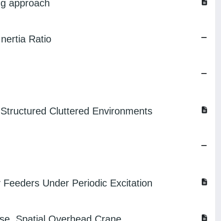
ing approach
nertia Ratio
 Structured Cluttered Environments
 Feeders Under Periodic Excitation
ase, Spatial Overhead Crane