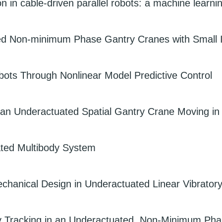
on in cable-driven parallel robots: a machine learn
ted Non-minimum Phase Gantry Cranes with Small I
bots Through Nonlinear Model Predictive Control
f an Underactuated Spatial Gantry Crane Moving in
ated Multibody System
hanical Design in Underactuated Linear Vibratory
ory Tracking in an Underactuated, Non-Minimum Ph