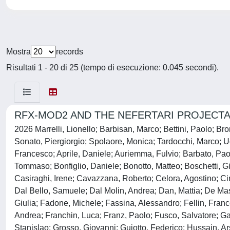
Mostra
records
Risultati 1 - 20 di 25 (tempo di esecuzione: 0.045 secondi).
RFX-MOD2 AND THE NEFERTARI PROJECTA distrib
2026 Marrelli, Lionello; Barbisan, Marco; Bettini, Paolo; B
Sonato, Piergiorgio; Spolaore, Monica; Tardocchi, Marco; U
Francesco; Aprile, Daniele; Auriemma, Fulvio; Barbato, Paol
Tommaso; Bonfiglio, Daniele; Bonotto, Matteo; Boschetti, 
Casiraghi, Irene; Cavazzana, Roberto; Celora, Agostino; Cin
Dal Bello, Samuele; Dal Molin, Andrea; Dan, Mattia; De Ma
Giulia; Fadone, Michele; Fassina, Alessandro; Fellin, France
Andrea; Franchin, Luca; Franz, Paolo; Fusco, Salvatore; Ga
Stanislao; Grosso, Giovanni; Guiotto, Federico; Hussain, A