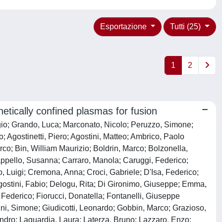
Esportazione
Tutti (25)
1
2
cally confined plasmas for fusion
orgio; Grando, Luca; Marconato, Nicolo; Peruzzo, Simone;
 Agostinetti, Piero; Agostini, Matteo; Ambrico, Paolo
co; Bin, William Maurizio; Boldrin, Marco; Bolzonella,
appello, Susanna; Carraro, Manola; Caruggi, Federico;
, Luigi; Cremona, Anna; Croci, Gabriele; D'Isa, Federico;
gostini, Fabio; Delogu, Rita; Di Gironimo, Giuseppe; Emma,
 Federico; Fiorucci, Donatella; Fontanelli, Giuseppe
ini, Simone; Giudicotti, Leonardo; Gobbin, Marco; Grazioso,
ndro; Laguardia, Laura; Laterza, Bruno; Lazzaro, Enzo;